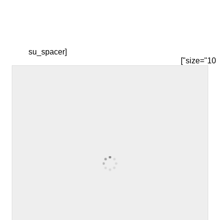
[su_spacer
size="10"]