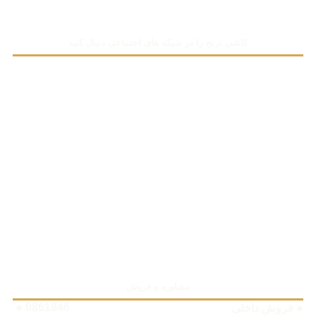
کاشی ترنج را در شبکه های اجتماعی دنبال کنید
مشاوره و فروش
0861846 ●
● فروش داخلی