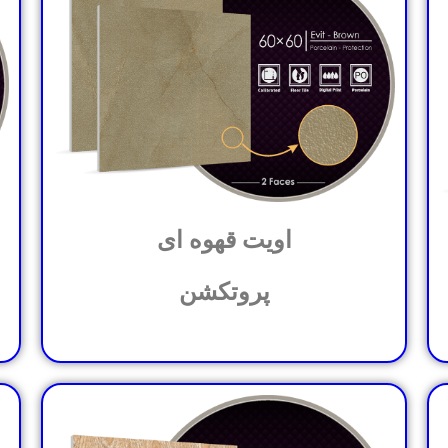
اویت قهوه ای
پروتکشن