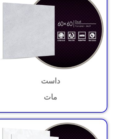
داست
مات