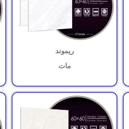
ریموند
مات