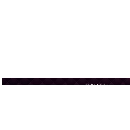
مشاوره و فروش
0861846 ●
09927010940 ●
sale@toranjtile.com