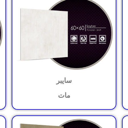
سایبر
مات