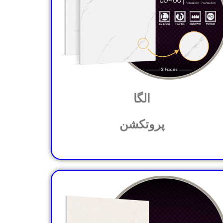
الگا
پروتکشن