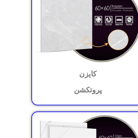
کایزن
پروتکشن