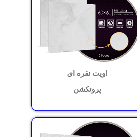
اویت نقره ای
پروتکشن