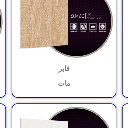
فایر
مات