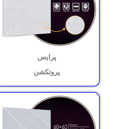
پرایس
پروتکشن