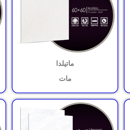
ماتیلدا
مات