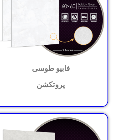
فابیو طوسی
پروتکشن