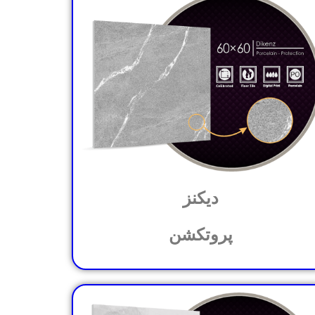
دیکنز
پروتکشن