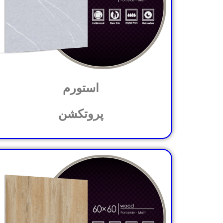
استورم
پروتکشن